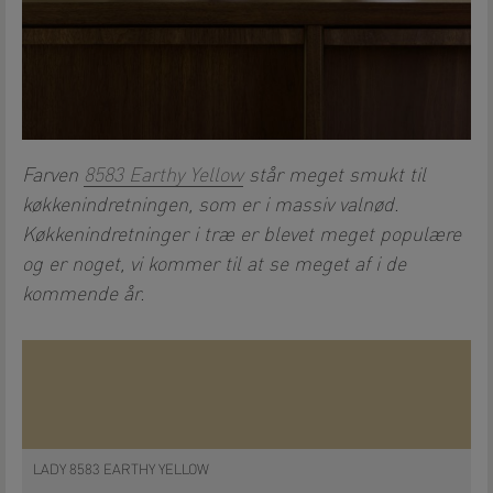
Farven
8583 Earthy Yellow
står meget smukt til
køkkenindretningen, som er i massiv valnød.
Køkkenindretninger i træ er blevet meget populære
og er noget, vi kommer til at se meget af i de
kommende år.
LADY 8583 EARTHY YELLOW