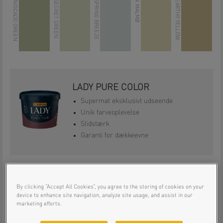
LADY 0470 AVOCADO GREEN
LADY 7718 SECRET GREEN
LADY 6167 SPRING BREEZE
LADY 8583 EARTHY YELLOW
LADY PURE COLOR
Supermat eksklusivt udseende
Unik farveoplevelse
Slidstærk
Garanti for dækkeevne
LADY SUPREME FINISH
By clicking “Accept All Cookies”, you agree to the storing of cookies on your
Endnu smukkere finish – selv på døre
device to enhance site navigation, analyze site usage, and assist in our
og lister
marketing efforts.
Ekstremt slidstærk