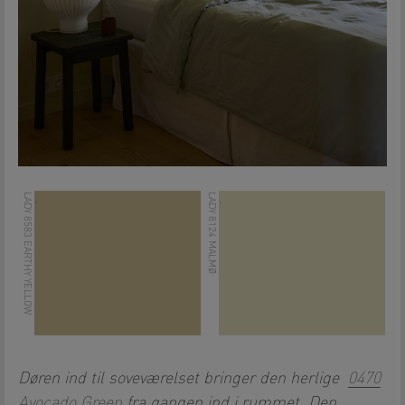
LADY 8583 EARTHY YELLOW
LADY 8124 MALMØ
.
.
Døren ind til soveværelset bringer den herlige
0470
Avocado Green
fra gangen ind i rummet. Den