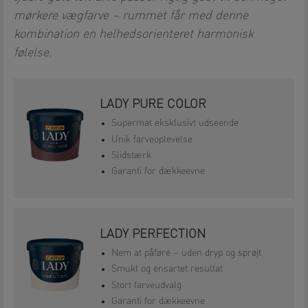
mørkere vægfarve – rummet får med denne
kombination en helhedsorienteret harmonisk
følelse.
LADY PURE COLOR
Supermat eksklusivt udseende
Unik farveoplevelse
Slidstærk
Garanti for dækkeevne
LADY PERFECTION
Nem at påføre – uden dryp og sprøjt
Smukt og ensartet resultat
Stort farveudvalg
Garanti for dækkeevne