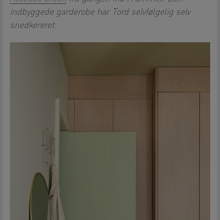
indbyggede garderobe har Tord selvfølgelig selv
snedkereret.