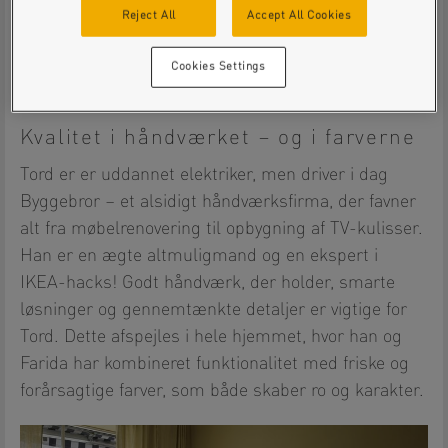
Suveræn sammenflydning
Reject All
Accept All Cookies
Pure Mat, Silkemat, Halvblank,
Superblank
Cookies Settings
Kvalitet i håndværket – og i farverne
Tord er er uddannet elektriker, men driver i dag
Byggebror – et alsidigt håndværksfirma, der favner
alt fra møbelrenovering til opbygning af TV-kulisser.
Han er en ægte altmuligmand og en ekspert i
IKEA-hacks! Godt håndværk, der holder, smarte
løsninger og gennemtænkte detaljer er vigtige for
Tord. Dette afspejles i hele hjemmet, hvor han og
Farida har kombineret funktionalitet med friske og
forårsagtige farver, som både skaber ro og karakter.