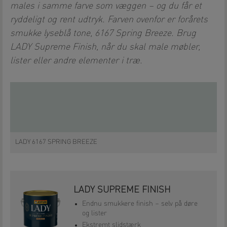
males i samme farve som væggen – og du får et
ryddeligt og rent udtryk. Farven ovenfor er forårets
smukke lyseblå tone, 6167 Spring Breeze. Brug
LADY Supreme Finish, når du skal male møbler,
lister eller andre elementer i træ.
LADY 6167 SPRING BREEZE
LADY SUPREME FINISH
Endnu smukkere finish – selv på døre
og lister
Ekstremt slidstærk