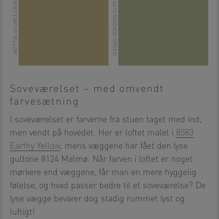
LADY 8583 EARTHY YELLOW
LADY 0470 AVOCADO GREEN
Soveværelset – med omvendt
farvesætning
I soveværelset er farverne fra stuen taget med ind,
men vendt på hovedet. Her er loftet malet i
8583
Earthy Yellow
, mens væggene har fået den lyse
gultone 8124 Malmø. Når farven i loftet er noget
mørkere end væggene, får man en mere hyggelig
følelse, og hvad passer bedre til et soveværelse? De
lyse vægge bevarer dog stadig rummet lyst og
luftigt!