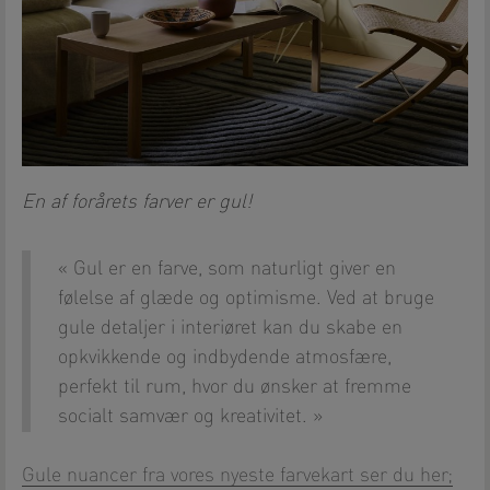
En af forårets farver er gul!
Gul er en farve, som naturligt giver en
følelse af glæde og optimisme. Ved at bruge
gule detaljer i interiøret kan du skabe en
opkvikkende og indbydende atmosfære,
perfekt til rum, hvor du ønsker at fremme
socialt samvær og kreativitet.
Gule nuancer fra vores nyeste farvekart ser du her;