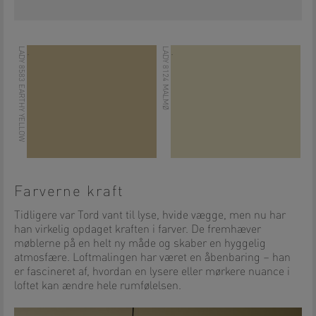
LADY 8583 EARTHY YELLOW
LADY 8124 MALMØ
.
.
Farverne kraft
Tidligere var Tord vant til lyse, hvide vægge, men nu har
han virkelig opdaget kraften i farver. De fremhæver
møblerne på en helt ny måde og skaber en hyggelig
atmosfære. Loftmalingen har været en åbenbaring – han
er fascineret af, hvordan en lysere eller mørkere nuance i
loftet kan ændre hele rumfølelsen.