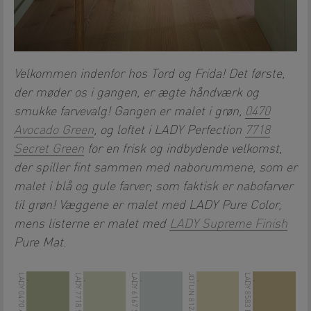
Velkommen indenfor hos Tord og Frida! Det første,
der møder os i gangen, er ægte håndværk og
smukke farvevalg! Gangen er malet i grøn,
0470
Avocado Green
, og loftet i LADY Perfection
7718
Secret Green
for en frisk og indbydende velkomst,
der spiller fint sammen med naborummene, som er
malet i blå og gule farver; som faktisk er nabofarver
til grøn! Væggene er malet med LADY Pure Color,
mens listerne er malet med
LADY Supreme Finish
Pure Mat.
JOTUN 8124 MALMØ
.
.
.
.
.