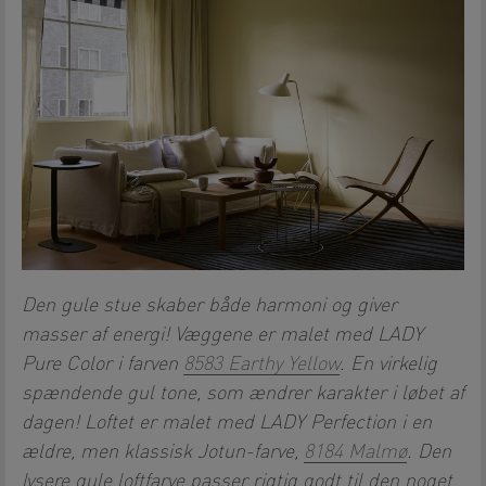
Den gule stue skaber både harmoni og giver
masser af energi! Væggene er malet med LADY
Pure Color i farven
8583 Earthy Yellow
. En virkelig
spændende gul tone, som ændrer karakter i løbet af
dagen! Loftet er malet med LADY Perfection i en
ældre, men klassisk Jotun-farve,
8184 Malmø
. Den
lysere gule loftfarve passer rigtig godt til den noget