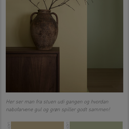
Her ser man fra stuen udi gangen og hvordan
nabofarvene gul og grøn spiller godt sammen!
.
.