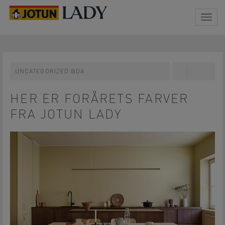
Togg
navig
UNCATEGORIZED @DA
Share
Pin
on
on
Facebook
Pinterest
HER ER FORÅRETS FARVER
FRA JOTUN LADY