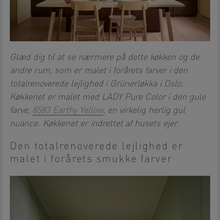
Glæd dig til at se nærmere på dette køkken og de
andre rum, som er malet i forårets farver i den
totalrenoverede lejlighed i Grünerløkka i Oslo.
Køkkenet er malet med LADY Pure Color i den gule
farve,
8583 Earthy Yellow
, en virkelig herlig gul
nuance. Køkkenet er indrettet af husets ejer.
Den totalrenoverede lejlighed er
malet i forårets smukke farver