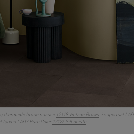
 og dæmpede brune nuance
12119 Vintage Brown
i supermat LAD
et farven LADY Pure Color
12126 Silhouette
.