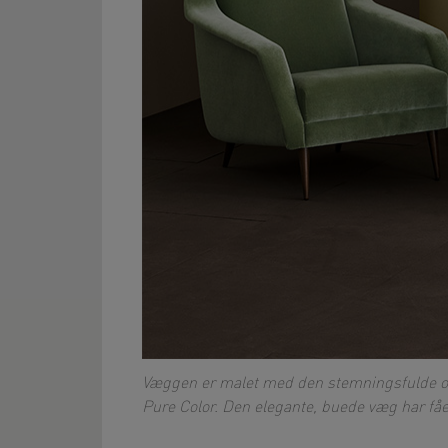
Væggen er malet med den stemningsfulde
Pure Color. Den elegante, buede væg har få