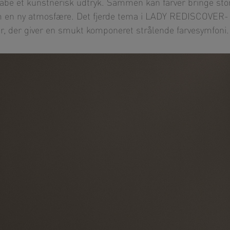
skabe et kunstnerisk udtryk. Sammen kan farver bringe sto
 rum en ny atmosfære. Det fjerde tema i LADY REDISCOVER-
r, der giver en smukt komponeret strålende farvesymfoni.