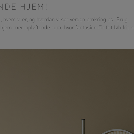
NDE HJEM!
m, hvem vi er, og hvordan vi ser verden omkring os. Brug
e hjem med opløftende rum, hvor fantasien får frit løb frit 