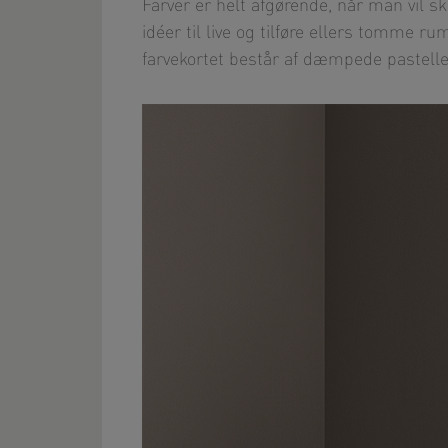
Farver er helt afgørende, når man vil 
idéer til live og tilføre ellers tomme
farvekortet består af dæmpede pastelle