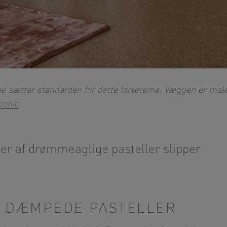
e sætter standarden for dette farvetema. Væggen er mal
conic
.
 af drømmeagtige pasteller slipper
F DÆMPEDE PASTELLER