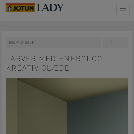
Togg
navig
INSPIRASJON
Share
Pin
on
on
Facebook
Pinterest
FARVER MED ENERGI OG
KREATIV GLÆDE