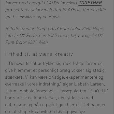
TOGETHER
Farver med energi! I LADYs farvekort
præsenterer vi farvepaletten PLAYFUL, der er både
glad, selvsikker og energisk.
Billede ovenfor: Væg: LADY Pure Color
8565 Hope
,
loft: LADY Perfection
8565 Hope
, højre væg: LADY
Pure Color
6384 Wish.
Frihed til at være kreativ
– Behovet for at udtrykke sig med livlige farver og
give hjemmet et personligt præg vokser sig stadig
stærkere. Vi kan være dristige, eksperimentere og
overraske i vores indretning,” siger Lisbeth Larsen,
Jotuns globale farvechef. – Farvepaletten “PLAYFUL”
har stærke og klare farver, der fylder os med
optimisme og håb og går lige i hjertet. Det handler
om at slippe kreativiteten løs og give nye