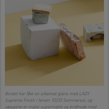
Bordet har fået en silkemat glans med LADY
Supreme Finish i farven 10235 Sommersol, og
væggene er malet supermatte og kridhvide med