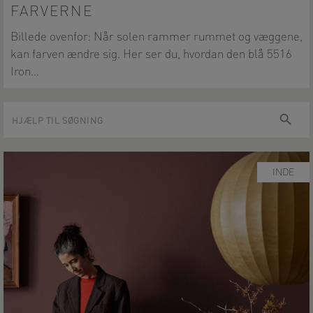
FARVERNE
Billede ovenfor: Når solen rammer rummet og væggene,
kan farven ændre sig. Her ser du, hvordan den blå 5516
Iron…
Hjælp
Søg
til
søgning
INDE