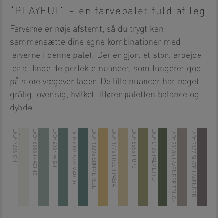
“PLAYFUL” – en farvepalet fuld af leg
Farverne er nøje afstemt, så du trygt kan
sammensætte dine egne kombinationer med
farverne i denne palet. Der er gjort et stort arbejde
for at finde de perfekte nuancer, som fungerer godt
på store vægoverflader. De lilla nuancer har noget
gråligt over sig, hvilket tilfører paletten balance og
dybde.
LADY 7236 CHI
LADY 6383 IMAGINE
LADY 6384 WISH
LADY 6084 SJØSMARGD
LADY 10235 SOMMERSOL
LADY 1775 FRESH PASTA
LADY 8565 HOPE
LADY 0125 PALMETTO
LADY 20186 LAVENDER TOUCH
LADY 3377 SLATE LAVENDER
.
.
.
.
.
.
.
.
.
.