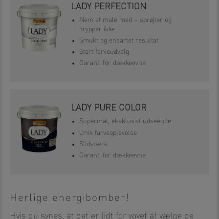
LADY PERFECTION
Nem at male med – sprøjter og
drypper ikke
Smukt og ensartet resultat
Stort farveudvalg
Garanti for dækkeevne
LADY PURE COLOR
Supermat, eksklusivt udseende
Unik farveoplevelse
Slidstærk
Garanti for dækkeevne
Herlige energibomber!
Hvis du synes, at det er lidt for vovet at vælge de