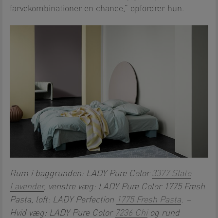
farvekombinationer en chance,” opfordrer hun.
Rum i baggrunden: LADY Pure Color
3377 Slate
Lavender
, venstre væg: LADY Pure Color 1775 Fresh
Pasta, loft: LADY Perfection
1775 Fresh Pasta
. –
Hvid væg: LADY Pure Color
7236 Chi
og rund