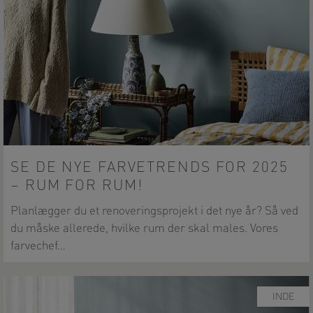
SE DE NYE FARVETRENDS FOR 2025
– RUM FOR RUM!
Planlægger du et renoveringsprojekt i det nye år? Så ved
du måske allerede, hvilke rum der skal males. Vores
farvechef…
INDE