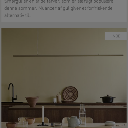
Smørgul er en af de farver, som er særligt populære
denne sommer. Nuancer af gul giver et forfriskende
alternativ til…
INDE