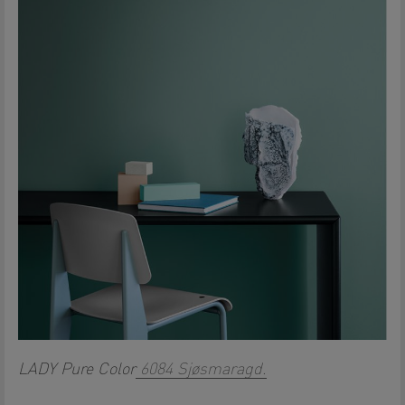
LADY Pure Color
6084 Sjøsmaragd.