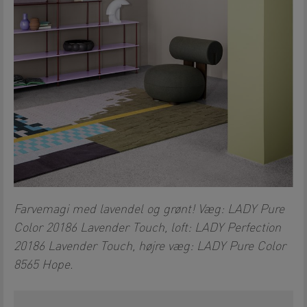
Farvemagi med lavendel og grønt! Væg: LADY Pure
Color 20186 Lavender Touch, loft: LADY Perfection
20186 Lavender Touch, højre væg: LADY Pure Color
8565 Hope.