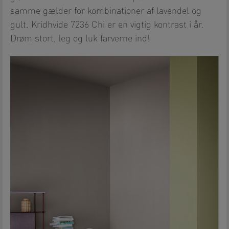
samme gælder for kombinationer af lavendel og
gult. Kridhvide 7236 Chi er en vigtig kontrast i år.
Drøm stort, leg og luk farverne ind!