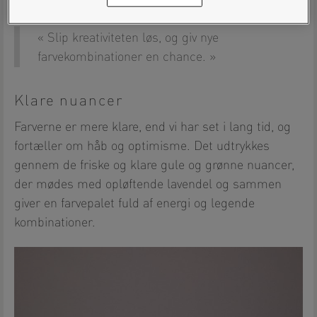
Slip kreativiteten løs, og giv nye
farvekombinationer en chance.
Klare nuancer
Farverne er mere klare, end vi har set i lang tid, og
fortæller om håb og optimisme. Det udtrykkes
gennem de friske og klare gule og grønne nuancer,
der mødes med opløftende lavendel og sammen
giver en farvepalet fuld af energi og legende
kombinationer.