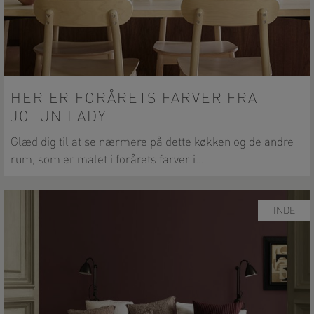
HER ER FORÅRETS FARVER FRA
JOTUN LADY
Glæd dig til at se nærmere på dette køkken og de andre
rum, som er malet i forårets farver i…
INDE