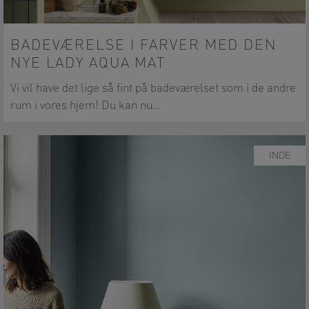
BADEVÆRELSE I FARVER MED DEN
NYE LADY AQUA MAT
Vi vil have det lige så fint på badeværelset som i de andre
rum i vores hjem! Du kan nu…
INDE