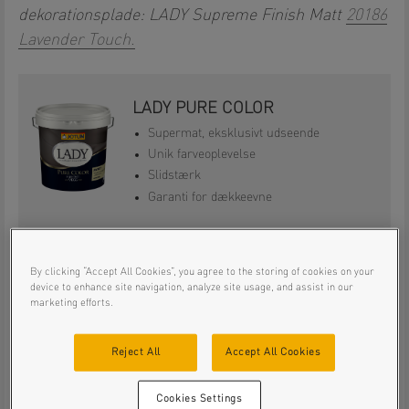
dekorationsplade: LADY Supreme Finish Matt
20186
Lavender Touch.
LADY PURE COLOR
Supermat, eksklusivt udseende
Unik farveoplevelse
Slidstærk
Garanti for dækkeevne
By clicking “Accept All Cookies”, you agree to the storing of cookies on your
LADY PERFECTION
device to enhance site navigation, analyze site usage, and assist in our
marketing efforts.
Nem at male med – sprøjter og
drypper ikke
Smukt og ensartet resultat
Reject All
Accept All Cookies
Stort farveudvalg
Garanti for dækkeevne
Cookies Settings