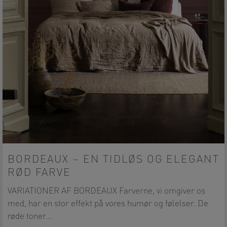
BORDEAUX – EN TIDLØS OG ELEGANT
RØD FARVE
VARIATIONER AF BORDEAUX Farverne, vi omgiver os
med, har en stor effekt på vores humør og følelser. De
røde toner…