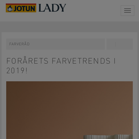
Togg
navig
FARVERÅD
Share
Pin
on
on
Facebook
Pinterest
FORÅRETS FARVETRENDS I
2019!