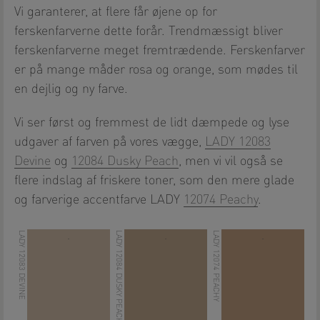
Vi garanterer, at flere får øjene op for
ferskenfarverne dette forår. Trendmæssigt bliver
ferskenfarverne meget fremtrædende. Ferskenfarver
er på mange måder rosa og orange, som mødes til
en dejlig og ny farve.
Vi ser først og fremmest de lidt dæmpede og lyse
udgaver af farven på vores vægge,
LADY 12083
Devine
og
12084 Dusky Peach
, men vi vil også se
flere indslag af friskere toner, som den mere glade
og farverige accentfarve LADY
12074 Peachy
.
LADY 12083 DEVINE
LADY 12084 DUSKY PEACH
LADY 12074 PEACHY
.
.
.