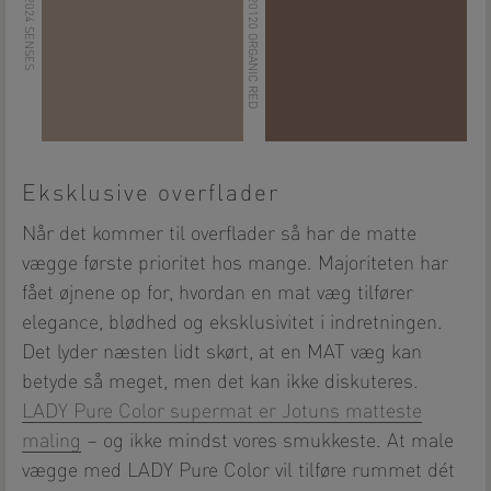
LADY 2024 SENSES
LADY 20120 ORGANIC RED
Eksklusive overflader
Når det kommer til overflader så har de matte
vægge første prioritet hos mange. Majoriteten har
fået øjnene op for, hvordan en mat væg tilfører
elegance, blødhed og eksklusivitet i indretningen.
Det lyder næsten lidt skørt, at en MAT væg kan
betyde så meget, men det kan ikke diskuteres.
LADY Pure Color supermat er Jotuns matteste
maling
– og ikke mindst vores smukkeste. At male
vægge med LADY Pure Color vil tilføre rummet dét