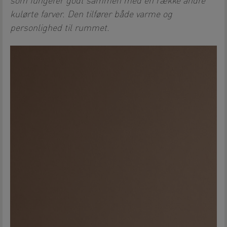
som fungerer godt sammen med en række andre
kulørte farver. Den tilfører både varme og
personlighed til rummet.