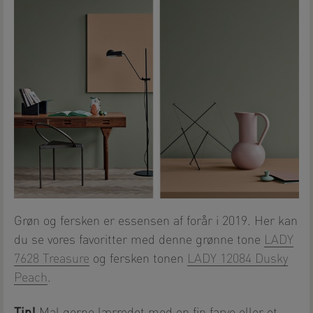
Grøn og fersken er essensen af forår i 2019. Her kan
du se vores favoritter med denne grønne tone
LADY
7628 Treasure
og fersken tonen
LADY 12084 Dusky
Peach
.
Tip!
Mal gerne lærredet med en fin farve eller et