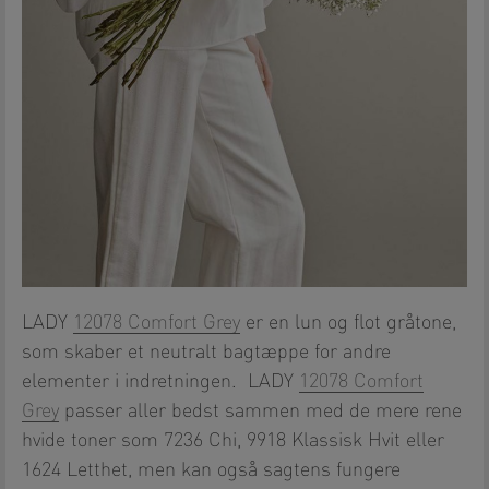
LADY
12078 Comfort Grey
er en lun og flot gråtone,
som skaber et neutralt bagtæppe for andre
elementer i indretningen. LADY
12078 Comfort
Grey
passer aller bedst sammen med de mere rene
hvide toner som 7236 Chi, 9918 Klassisk Hvit eller
1624 Letthet, men kan også sagtens fungere