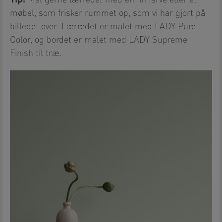
møbel, som frisker rummet op, som vi har gjort på
billedet over. Lærredet er malet med LADY Pure
Color, og bordet er malet med LADY Supreme
Finish til træ.