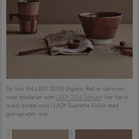
Se hvor flot LADY 20120 Organic Red er sammen
med rosafarver som
LADY 2024 Senses
! Her har vi
malet bordet rosa i LADY Supreme Finish med
glansgraden mat.
.
.