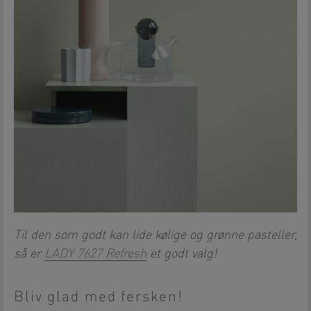
Til den som godt kan lide kølige og grønne pasteller,
så er
LADY 7627 Refresh
et godt valg!
Bliv glad med fersken!