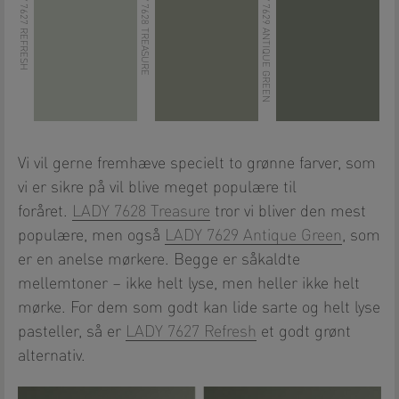
LADY 7627 REFRESH
LADY 7628 TREASURE
LADY 7629 ANTIQUE GREEN
Vi vil gerne fremhæve specielt to grønne farver, som
vi er sikre på vil blive meget populære til
foråret.
LADY 7628 Treasure
tror vi bliver den mest
populære, men også
LADY 7629 Antique Green
, som
er en anelse mørkere. Begge er såkaldte
mellemtoner – ikke helt lyse, men heller ikke helt
mørke. For dem som godt kan lide sarte og helt lyse
pasteller, så er
LADY 7627 Refresh
et godt grønt
alternativ.