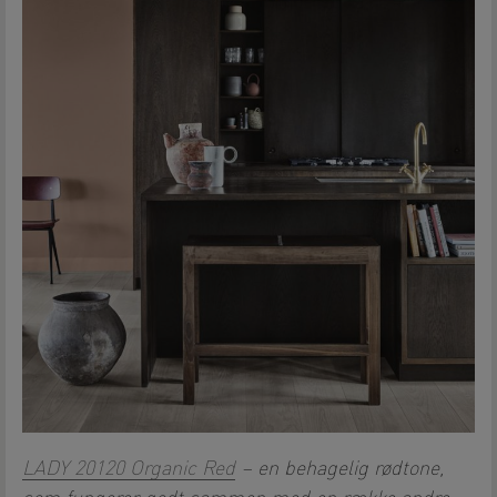
LADY 20120 Organic Red
– en behagelig rødtone,