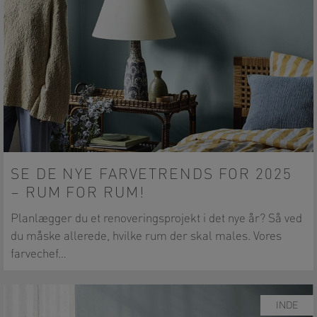
SE DE NYE FARVETRENDS FOR 2025
– RUM FOR RUM!
Planlægger du et renoveringsprojekt i det nye år? Så ved
du måske allerede, hvilke rum der skal males. Vores
farvechef…
INDE