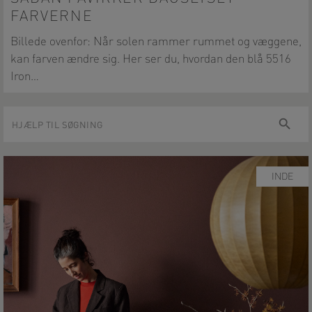
FARVERNE
Billede ovenfor: Når solen rammer rummet og væggene,
kan farven ændre sig. Her ser du, hvordan den blå 5516
Iron…
Hjælp
Søg
til
søgning
INDE