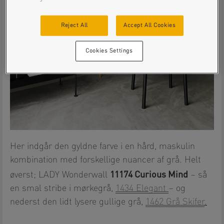
Reject All
Accept All Cookies
Cookies Settings
Her indgår den gyldne farve i en hård, maskulin
kombination med forskellige nuancer af grå. Helt
11174 Curious Mind
øverst; LADY Wonderwall
– så
en smal stribe i mørkegrå,
1434 Elegant
– og
nederst den lidt lysere gullige grå,
1462 Grå Skifer
.