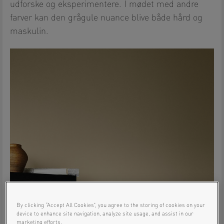
udforske og eksperimentere. I mødet med andre
farver kan den grågule nuance blive både hård og
maskulin.
By clicking “Accept All Cookies”, you agree to the storing of cookies on your
device to enhance site navigation, analyze site usage, and assist in our
marketing efforts.