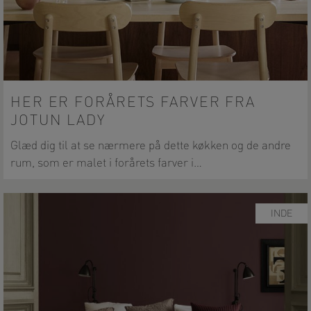
HER ER FORÅRETS FARVER FRA
JOTUN LADY
Glæd dig til at se nærmere på dette køkken og de andre
rum, som er malet i forårets farver i…
INDE