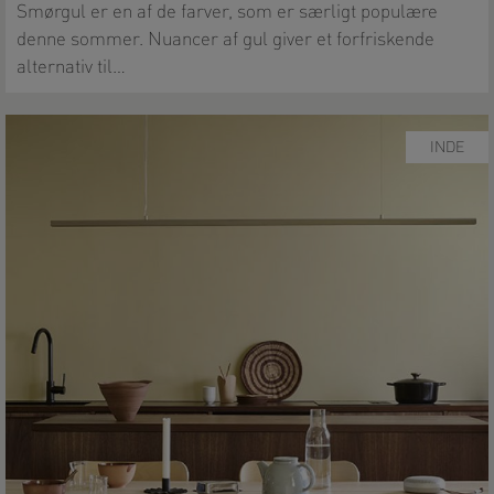
Smørgul er en af de farver, som er særligt populære
denne sommer. Nuancer af gul giver et forfriskende
alternativ til…
INDE