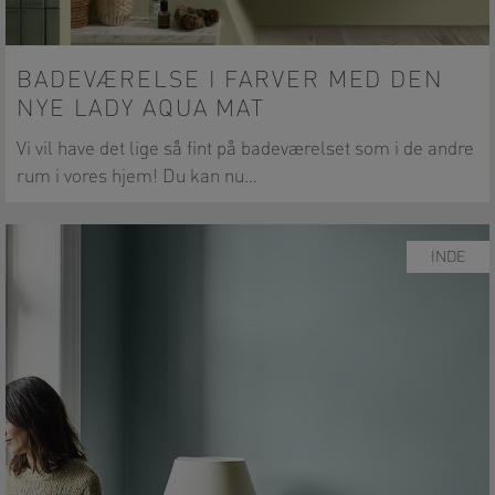
BADEVÆRELSE I FARVER MED DEN
NYE LADY AQUA MAT
Vi vil have det lige så fint på badeværelset som i de andre
rum i vores hjem! Du kan nu…
INDE