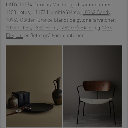
LADY 11174 Curious Mind er god sammen med
1108 Lotus, 11173 Humble Yellow,
10962 Sandy
,
10963 Golden Bronze
blandt de gyldne farvetoner.
1024 Tidløs
,
1352 Form
,
1462 Grå Skifer
og
1434
Elegant
er flotte grå kombinationer.