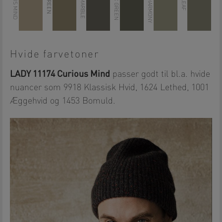
Hvide farvetoner
LADY 11174 Curious Mind
passer godt til bl.a. hvide
nuancer som 9918 Klassisk Hvid, 1624 Lethed, 1001
Æggehvid og 1453 Bomuld.