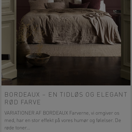
BORDEAUX – EN TIDLØS OG ELEGANT
RØD FARVE
VARIATIONER AF BORDEAUX Farverne, vi omgiver os
med, har en stor effekt på vores humør og følelser. De
røde toner…