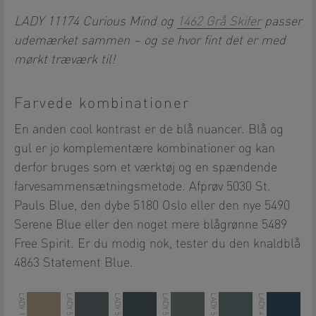
LADY 11174 Curious Mind og
1462 Grå Skifer
passer
udemærket sammen – og se hvor fint det er med
mørkt træværk til!
Farvede kombinationer
En anden cool kontrast er de blå nuancer. Blå og
gul er jo komplementære kombinationer og kan
derfor bruges som et værktøj og en spændende
farvesammensætningsmetode. Afprøv 5030 St.
Pauls Blue, den dybe 5180 Oslo eller den nye 5490
Serene Blue eller den noget mere blågrønne 5489
Free Spirit. Er du modig nok, tester du den knaldblå
4863 Statement Blue.
.
.
.
.
.
.