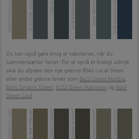
LADY 11174 CURIOUS MIND
LADY 5030 ST. PAULS BLUE
LADY 5180 OSLO
LADY 5490 SERENE BLUE
LADY 5489 FREE SPIRIT
LADY 4863 STATEMENT BLUE
Du kan også gøre brug af nabofarver, når du
sammensætter farver. For at opnå et frodigt udtryk
skal du afprøve den nye grønne 8546 Local Green
eller andre grønne farver som
8422 Green Marble
,
8494 Organic Green
,
8252 Green Harmony
og
8469
Green Leaf
.
LADY 11174 CURIOUS MIND
LADY 8546 LOCAL GREEN
LADY 8422 GREEN MARBLE
LADY 8494 ORGANIC GREEN
LADY 8252 GREEN HARMONY
LADY 8469 GREEN LEAF
.
.
.
.
.
.