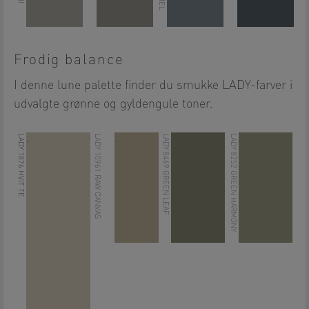
Frodig balance
I denne lune palette finder du smukke LADY-farver i
udvalgte grønne og gyldengule toner.
LADY 1876 HVIT TE
LADY 10961 RAW CANVAS
LADY 8469 GREEN LEAF
LADY 8252 GREEN HARMONY
.
.
.
.