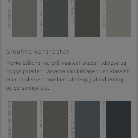
LADY 7163 MINTY BREEZE
LADY 6352 EVENING GREEN
LADY 1462 GRÅ SKIFER
LADY 8470 SMOOTH WHITE
Smukke kontraster
Mørke blåtoner og grå nuancer skaber tidsløse og
trygge paletter. Farverne kan bidrage til en klassisk
eller moderne atmosfære afhængig af indretning
og personlige stil.
LADY 1032 GRÅ HARMONI
LADY 1877 VALMUEFRØ
LADY 4618 KVELDSHIMMEL
LADY 4477 DECO BLUE
.
.
.
.