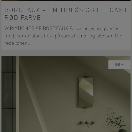
BORDEAUX – EN TIDLØS OG ELEGANT
RØD FARVE
VARIATIONER AF BORDEAUX Farverne, vi omgiver os
med, har en stor effekt på vores humør og følelser. De
røde toner…
INDE