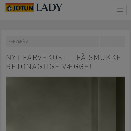
Togg
navig
FARVERÅD
Share
Pin
on
on
Facebook
Pinterest
NYT FARVEKORT – FÅ SMUKKE
BETONAGTIGE VÆGGE!