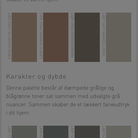
LADY 20047 BLUSHING PEACH
LADY 20046 SAVANNA SUNSET
LADY 10965 HIPSTER BROWN
LADY 10679 WASHED LINEN
.
.
.
.
Karakter og dybde
Denne palette består af dæmpede grålige og
blågrønne toner sat sammen med udvalgte grå
nuancer. Sammen skaber de et lækkert farveudtryk
i dit hjem.
.
.
.
.