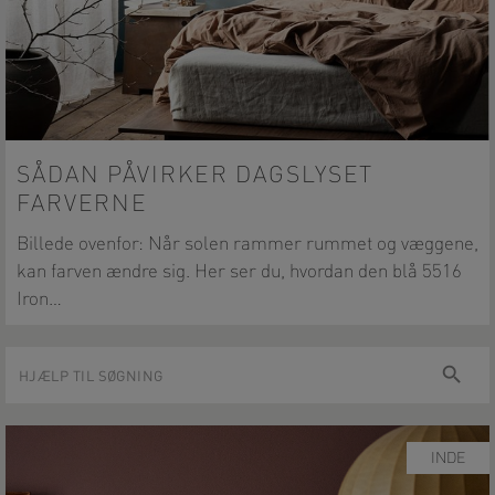
SÅDAN PÅVIRKER DAGSLYSET
FARVERNE
Billede ovenfor: Når solen rammer rummet og væggene,
kan farven ændre sig. Her ser du, hvordan den blå 5516
Iron…
Hjælp
Søg
til
søgning
INDE