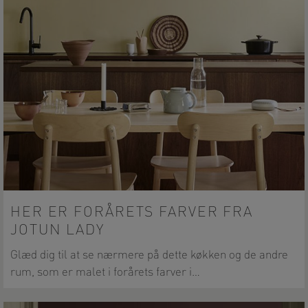
HER ER FORÅRETS FARVER FRA
JOTUN LADY
Glæd dig til at se nærmere på dette køkken og de andre
rum, som er malet i forårets farver i…