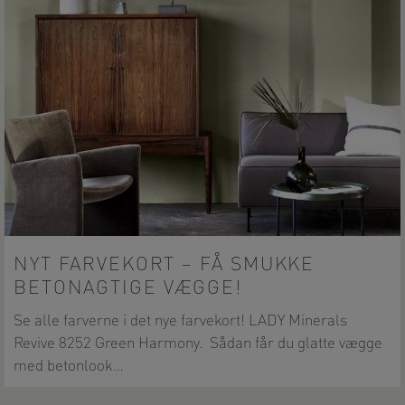
NYT FARVEKORT – FÅ SMUKKE
BETONAGTIGE VÆGGE!
Se alle farverne i det nye farvekort! LADY Minerals
Revive 8252 Green Harmony. Sådan får du glatte vægge
med betonlook…