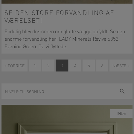
SE DEN STORE FORVANDLING AF
VÆRELSET!
Endelig blev drømmen om glatte vægge opfyldt! Se den
enorme forvandling her! LADY Minerals Revive 6352
Evening Green. Da vi flyttede…
« FORRIGE
1
2
3
4
5
6
NÆSTE »
Hjælp
Søg
til
søgning
INDE