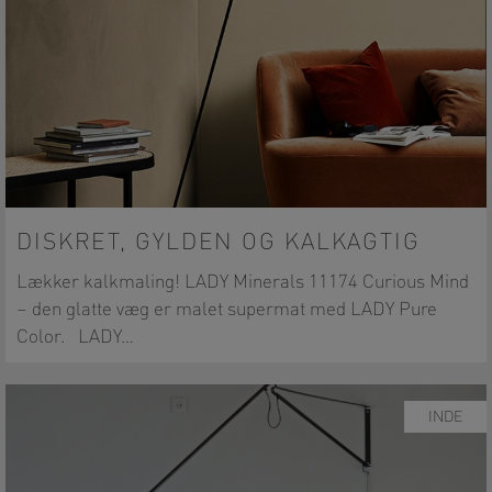
DISKRET, GYLDEN OG KALKAGTIG
Lækker kalkmaling! LADY Minerals 11174 Curious Mind
– den glatte væg er malet supermat med LADY Pure
Color. LADY…
INDE