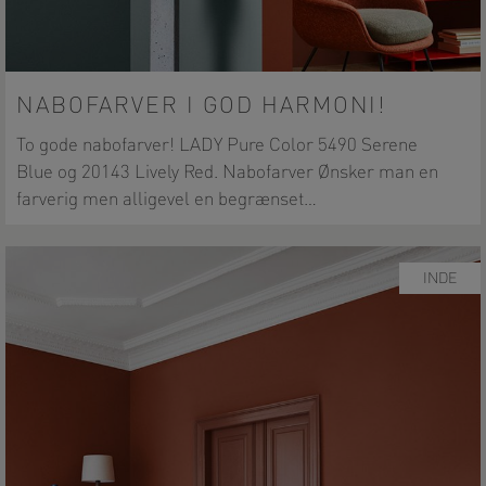
NABOFARVER I GOD HARMONI!
To gode nabofarver! LADY Pure Color 5490 Serene
Blue og 20143 Lively Red. Nabofarver Ønsker man en
farverig men alligevel en begrænset…
INDE