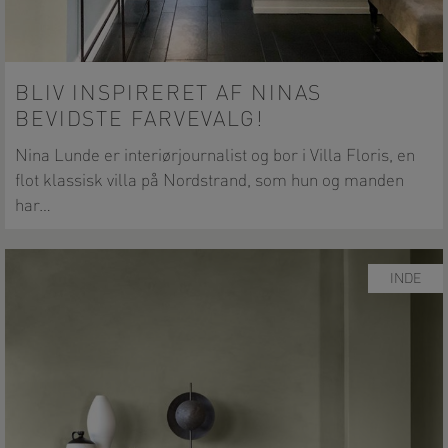
BLIV INSPIRERET AF NINAS
BEVIDSTE FARVEVALG!
Nina Lunde er interiørjournalist og bor i Villa Floris, en
flot klassisk villa på Nordstrand, som hun og manden
har…
INDE