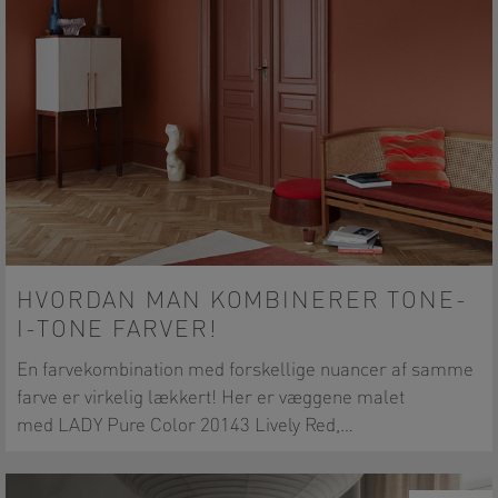
HVORDAN MAN KOMBINERER TONE-
I-TONE FARVER!
En farvekombination med forskellige nuancer af samme
farve er virkelig lækkert! Her er væggene malet
med LADY Pure Color 20143 Lively Red,…